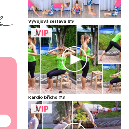
Vývojová sestava #9
Kardio břicho #3