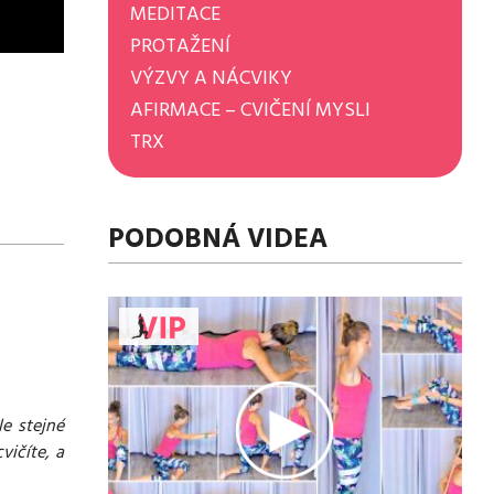
MEDITACE
PROTAŽENÍ
VÝZVY A NÁCVIKY
AFIRMACE – CVIČENÍ MYSLI
TRX
PODOBNÁ VIDEA
le stejné
vičíte, a