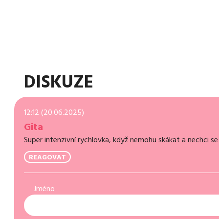
DISKUZE
12:12 (20.06.2025)
Gita
Super intenzivní rychlovka, když nemohu skákat a nechci se 
REAGOVAT
Jméno