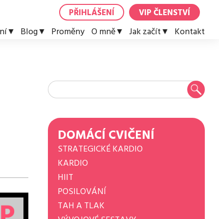
PŘIHLÁŠENÍ
VIP ČLENSTVÍ
ní
Blog
Proměny
O mně
Jak začít
Kontakt
DOMÁCÍ CVIČENÍ
STRATEGICKÉ KARDIO
KARDIO
HIIT
POSILOVÁNÍ
TAH A TLAK