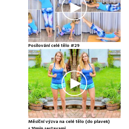
Posilování celé tělo #29
Měsíční výzva na celé tělo (do plavek)
s 10min sestavami