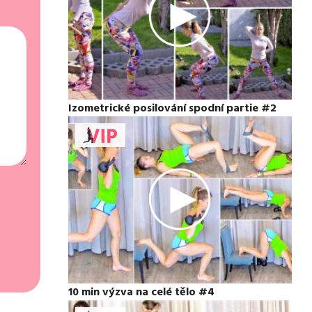
Izometrické posilování spodní partie #2
10 min výzva na celé tělo #4