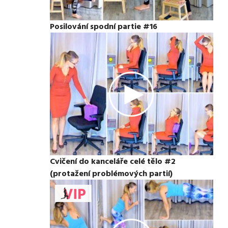
Posilování spodní partie #16
Cvičení do kanceláře celé tělo #2
(protažení problémových partií)