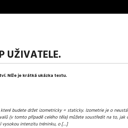
P UŽIVATELE.
tví. Níže je krátká ukázka textu.
které budete držet izometricky = staticky. Izometrie je o neustá
alů (v tomto případě celého těla) můžete soustředit na to, jak c
í vysokou intenzitu tréninku, o […]