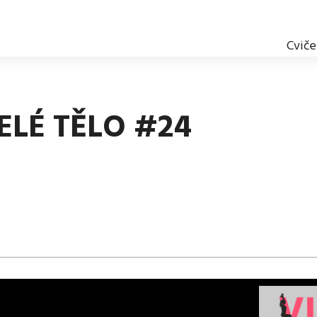
Cviče
ELÉ TĚLO #24