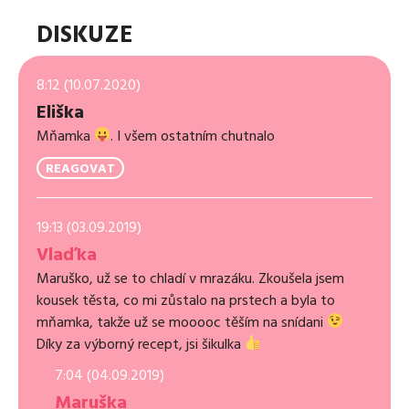
DISKUZE
8:12 (10.07.2020)
Eliška
Mňamka
. I všem ostatním chutnalo
REAGOVAT
19:13 (03.09.2019)
Vlaďka
Maruško, už se to chladí v mrazáku. Zkoušela jsem
kousek těsta, co mi zůstalo na prstech a byla to
mňamka, takže už se mooooc těším na snídani
Díky za výborný recept, jsi šikulka
7:04 (04.09.2019)
Maruška