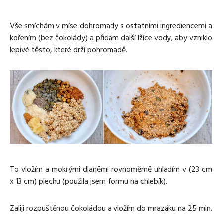
Vše smíchám v míse dohromady s ostatními ingrediencemi a
kořením (bez čokolády) a přidám další lžíce vody, aby vzniklo
lepivé těsto, které drží pohromadě.
To vložím a mokrými dlaněmi rovnoměrně uhladím v (23 cm
x 13 cm) plechu (použila jsem formu na chlebík).
Zaliji rozpuštěnou čokoládou a vložím do mrazáku na 25 min.