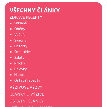
VŠECHNY ČLÁNKY
ZDRAVÉ RECEPTY
Snídaně
Obědy
Večeře
Svačiny
Dezerty
Smoothies
Saláty
Přílohy
Polévky
Nápoje
Ostatní recepty
VÝŽIVOVÉ VÝZVY
ČLÁNKY O VÝŽIVĚ
OSTATNÍ ČLÁNKY