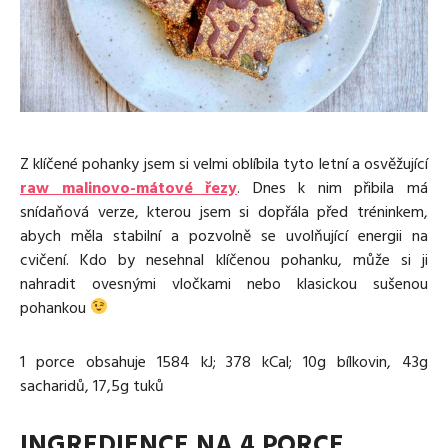
Media
Excentrické posilování
Polévky
Domácí HYROX
Nápoje
Co je Rutina?
Cvičení do kanceláře
Ostatní recepty
Pro koho je Rutina?
Desetiminutovka
Nejčastější dotazy
„Retro“ sestavy ze staré Rutiny
Mobilita
Aktivní uvolnění
Z klíčené pohanky jsem si velmi oblíbila tyto letní a osvěžující
Kontakt
Meditace
raw malinovo-mátové řezy
. Dnes k nim přibila má
TRX
snídaňová verze, kterou jsem si dopřála před tréninkem,
Klouzání
abych měla stabilní a pozvolně se uvolňující energii na
Výzvy a nácviky
cvičení. Kdo by nesehnal klíčenou pohanku, může si ji
Afirmace – cvičení mysli
nahradit ovesnými vločkami nebo klasickou sušenou
Protažení
pohankou
Tréninkový plán
1 porce obsahuje 1584 kJ; 378 kCal; 10g bílkovin, 43g
sacharidů, 17,5g tuků
INGREDIENCE NA 4 PORCE