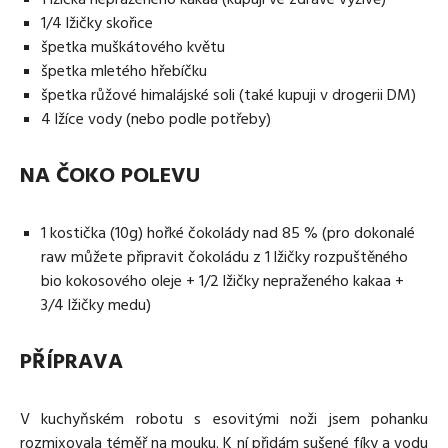
1/4 lžičky skořice
špetka muškátového květu
špetka mletého hřebíčku
špetka růžové himalájské soli (také kupuji v drogerii DM)
4 lžíce vody (nebo podle potřeby)
NA ČOKO POLEVU
1 kostička (10g) hořké čokolády nad 85 % (pro dokonalé
raw můžete připravit čokoládu z 1 lžičky rozpuštěného
bio kokosového oleje + 1/2 lžičky nepraženého kakaa +
3/4 lžičky medu)
PŘÍPRAVA
V kuchyňském robotu s esovitými noži jsem pohanku
rozmixovala téměř na mouku. K ní přidám sušené fíky a vodu