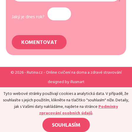
Jaký je dnes rok?
© 2026 -
Rutina.cz
- Online cvičení na doma a zdravé stravování
designed by
illusmart
Tyto webové stránky používají cookies a analytická data. V případě, že
souhlasíte s jejich použitím, klikněte na tlačítko "souhlasím" níže. Detaily,
jak s Vašimi daty nakládáme, najdete na stránce
Podmínky
zpracování osobních údajů
.