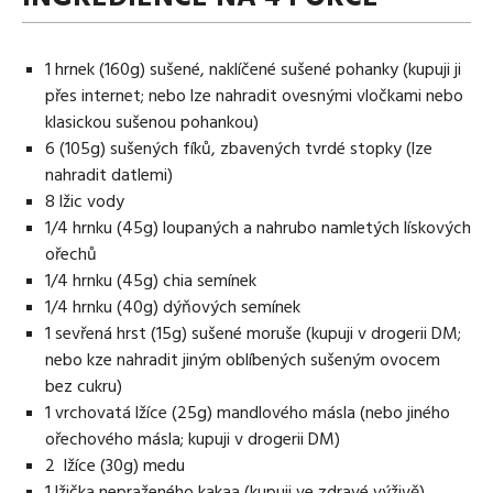
1 hrnek (160g) sušené, naklíčené sušené pohanky (kupuji ji
přes internet; nebo lze nahradit ovesnými vločkami nebo
klasickou sušenou pohankou)
6 (105g) sušených fíků, zbavených tvrdé stopky (lze
nahradit datlemi)
8 lžic vody
1/4 hrnku (45g) loupaných a nahrubo namletých lískových
ořechů
1/4 hrnku (45g) chia semínek
1/4 hrnku (40g) dýňových semínek
1 sevřená hrst (15g) sušené moruše (kupuji v drogerii DM;
nebo kze nahradit jiným oblíbených sušeným ovocem
bez cukru)
1 vrchovatá lžíce (25g) mandlového másla (nebo jiného
ořechového másla; kupuji v drogerii DM)
2 lžíce (30g) medu
1 lžička nepraženého kakaa (kupuji ve zdravé výživě)